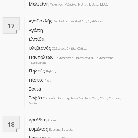
Μελιτίνη
Μελιτίνος, Μελιτίνα, Μελίτη, Μελίτα, Μελίν
Αγαθοκλής
Αγαθόκλεια, Αγαθοκλέας, Αγαθόκλεος
17
Αγάπη
Ελπίδα
Ολιβιανός
Ολβιανός, Ολιβία, Ολίβια
Παντολέων
Παντολέοντας, Παντολεοντία, Παντολεοντής,
Παντολεοντή
Πηλεύς
Πηλέας
Πίστις
Πίστη
Σόνια
Σοφία
Σοφιανός, Σοφιανή, Σοφούλα, Σοφούλης, Σόφη, Σοφίτσα,
Σοφίνα
Αριάδνη
Αριάνα
18
Ευμένιος
Ευμένης, Ευμενία
Κάστωρ