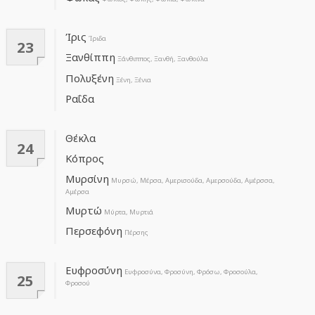
Ίρις
Ίριδα
23
Ξανθίππη
Ξάνθιππος, Ξανθή, Ξανθούλα
Πολυξένη
Ξένη, Ξένια
Ραΐδα
Θέκλα
24
Κόπρος
Μυρσίνη
Μυρσώ, Μέρσα, Αμερισούδα, Αμερσούδα, Αμέρσσα,
Αμέρσα
Μυρτώ
Μύρτα, Μυρτιά
Περσεφόνη
Πέρσης
Ευφροσύνη
Ευφροσύνα, Φροσύνη, Φρόσω, Φροσούλα,
25
Φροσού