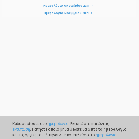
Ημερολόγιο Οκτωβρίου 2031
Ημερολόγιο Νοεμβρίου 2031
Καλωσορίσατε στο
ημερολόγιο
. Eκτυπώστε πατώντας
εκτύπωση
. Πατήστε όποιο μήνα θέλετε να δείτε το
ημερολόγιο
και τις αργίες του, ή πηγαίνετε κατευθείαν στο
ημερολόγιο