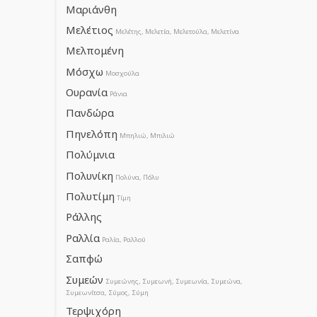
Μαριάνθη
Μελέτιος
Μελέτης, Μελετία, Μελετούλα, Μελετίνα
Μελπομένη
Μόσχω
Μοσχούλα
Ουρανία
Ράνια
Πανδώρα
Πηνελόπη
Μπηλιώ, Μπιλιώ
Πολύμνια
Πολυνίκη
Πολύνα, Πόλυ
Πολυτίμη
Τίμη
Ράλλης
Ραλλία
Ραλία, Ραλλού
Σαπφώ
Συμεών
Συμεώνης, Συμεωνή, Συμεωνία, Συμεώνα,
Συμεωνίτσα, Σύμος, Σύμη
Τερψιχόρη