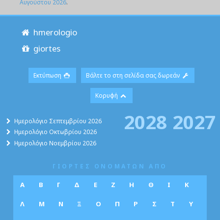
Αυγούστου 2026
.
hmerologio
giortes
Εκτύπωση
Βάλτε το στη σελίδα σας δωρεάν
Κορυφή
2028
2027
Ημερολόγιο Σεπτεμβρίου 2026
Ημερολόγιο Οκτωβρίου 2026
Ημερολόγιο Νοεμβρίου 2026
ΓΙΟΡΤΕΣ ΟΝΟΜΑΤΩΝ ΑΠΟ
Α
Β
Γ
Δ
Ε
Ζ
Η
Θ
Ι
Κ
Λ
Μ
Ν
Ξ
Ο
Π
Ρ
Σ
Τ
Υ