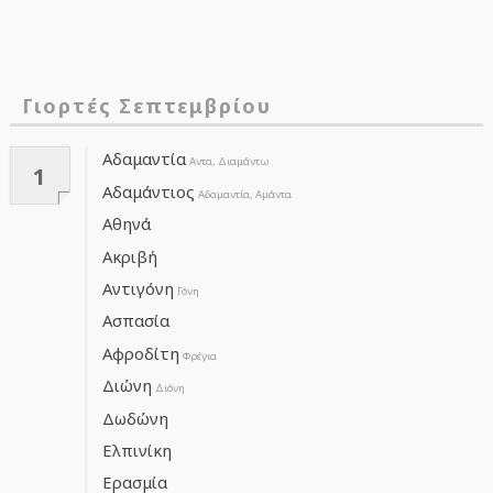
Γιορτές Σεπτεμβρίου
Αδαμαντία
Αντα, Διαμάντω
1
Αδαμάντιος
Αδαμαντία, Αμάντα
Αθηνά
Ακριβή
Αντιγόνη
Γόνη
Ασπασία
Αφροδίτη
Φρέγια
Διώνη
Διόνη
Δωδώνη
Ελπινίκη
Ερασμία