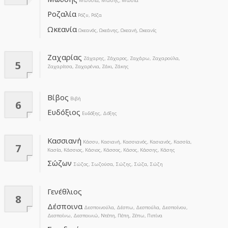
Μωϋσία, Μωσής, Μωσία
Ροζαλία
Ρόζυ, Ρόζα
Ωκεανία
Ωκεανός, Ωκεάνης, Ωκεανή, Ωκεανίς
Ζαχαρίας
Ζάχαρης, Ζάχαρος, Ζαχάρω, Ζαχαρούλα,
5
Ζαχαρίτσα, Ζαχαρένια, Ζάκι, Ζάκης
Βίβος
Βιβή
6
Ευδόξιος
Ευδόξης, Δόξης
Κασσιανή
Κάσσυ, Κασιανή, Κασσιανός, Κασιανός, Κασσία,
7
Κασία, Κάσσιος, Κάσιος, Κάσσος, Κάσος, Κάσσης, Κάσης
Σώζων
Σώζος, Σωζούσα, Σώζης, Σώζα, Σώζη
Γενέθλιος
8
Δέσποινα
Δεσποινούλα, Δέσπω, Δεσπούλα, Δεσποίνου,
Δεσποίνω, Δεσποινιώ, Ντέπη, Πέπη, Ζέπω, Πιπίνα