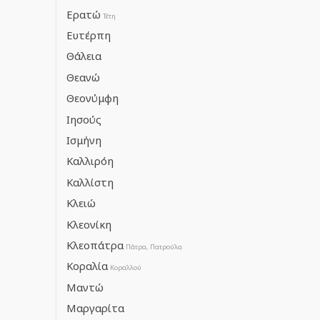
Ερατώ
Τέτη
Ευτέρπη
Θάλεια
Θεανώ
Θεονύμφη
Ιησούς
Ισμήνη
Καλλιρόη
Καλλίστη
Κλειώ
Κλεονίκη
Κλεοπάτρα
Πάτρα, Πατρούλα
Κοραλία
Κοραλλού
Μαντώ
Μαργαρίτα