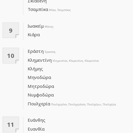
Σκιαδενή
Τσαμπίκα
Μίκα, Τσαμπίκος
Ιωακείμ
Μάκης
9
Κιάρα
Εράστη
Έραστος
10
Κλημεντίνη
Κλημεντίνα, Κλεμεντίνη, Κλεμεντίνα
Κλήμης
Μηνοδώρα
Μητροδώρα
Νυμφοδώρα
Πουλχερία
Πουλχερίνα, Πουλχερίτσα, Πουλχέρω, Πουλχέρη
Ευάνθης
11
Ευανθία