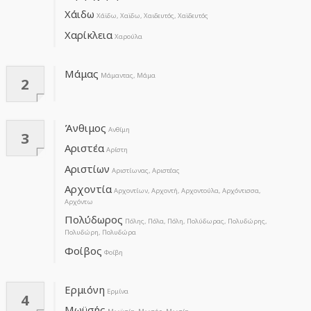
Χάιδω
Χάϊδω, Χαϊδω, Χαιδευτός, Χαϊδευτός
Χαρίκλεια
Χαρούλα
Μάμας
Μάμαντας, Μάμα
2
Άνθιμος
Ανθίμη
3
Αριστέα
Αρίστη
Αριστίων
Αριστίωνας, Αριστέας
Αρχοντία
Αρχοντίων, Αρχοντή, Αρχοντούλα, Αρχόντισσα,
Αρχόντω
Πολύδωρος
Πόλης, Πόλα, Πόλη, Πολύδωρας, Πολυδώρης,
Πολυδώρη, Πολυδώρα
Φοίβος
Φοίβη
Ερμιόνη
Ερμίνα
4
Μωϋσής