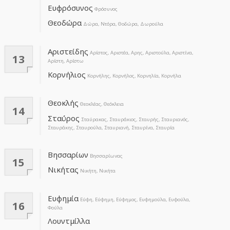
Ευφρόσυνος
Φρόσυνος
Θεοδώρα
Δώρα, Ντόρα, Θοδώρα, Δωρούλα
Αριστείδης
Αρίστος, Αριστέα, Αρης, Αριστούλα, Αριστίνα,
13
Αρίστη, Αρίστω
Κορνήλιος
Κορνήλης, Κορνήλος, Κορνηλία, Κορνήλα
Θεοκλής
Θεοκλέας, Θεόκλεια
14
Σταύρος
Σταύρακας, Σταυράκιος, Σταυρής, Σταυριανός,
Σταυράκης, Σταυρούλα, Σταυριανή, Σταυρίνα, Σταυρία
Βησσαρίων
Βησσαρίωνας
15
Νικήτας
Νικήτη, Νικήτα
Ευφημία
Εύφη, Εύφημη, Εύφημος, Ευφημούλα, Ευφούλα,
16
Φούλα
Λουντμίλλα